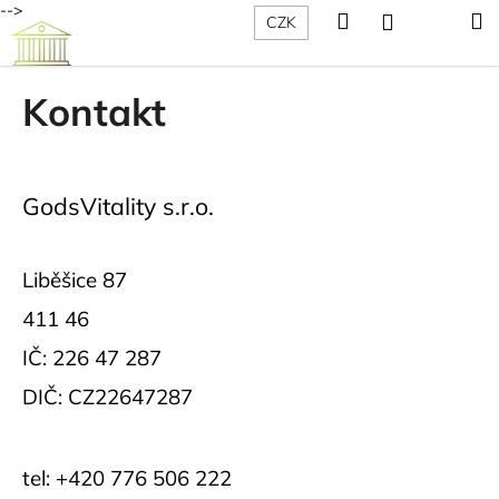
K
-->
Hledat
Nákup
M
Přihlášení
CZK
Přejít
o
Vitabot
na
Zpět
Zpět
košík
š
obsah
í
Kontakt
C
k
o
p
GodsVitality s.r.o.
o
t
ř
Liběšice 87
e
411 46
b
u
IČ: 226 47 287
j
DIČ: CZ22647287
e
t
e
tel: +420 776 506 222
n