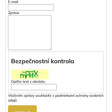
č
E-mail
u
j
Zpráva
e
m
e
Bezpečnostní kontrola
Opište text z obrázku
Vložením zprávy souhlasíte s
podmínkami ochrany osobních
údajů