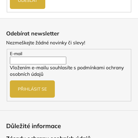
ODESLAT
Z
á
Odebírat newsletter
p
Nezmeškejte žádné novinky či slevy!
a
t
E-mail
í
Vložením e-mailu souhlasíte s
podmínkami ochrany
osobních údajů
PŘIHLÁSIT SE
Důležité informace