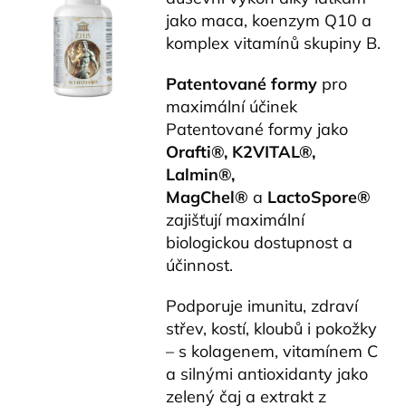
jako maca, koenzym Q10 a
komplex vitamínů skupiny B.
Patentované formy
pro
maximální účinek
Patentované formy jako
Orafti®, K2VITAL®,
Lalmin®,
MagChel®
a
LactoSpore®
zajišťují maximální
biologickou dostupnost a
účinnost.
Podporuje imunitu, zdraví
střev, kostí, kloubů i pokožky
– s kolagenem, vitamínem C
a silnými antioxidanty jako
zelený čaj a extrakt z