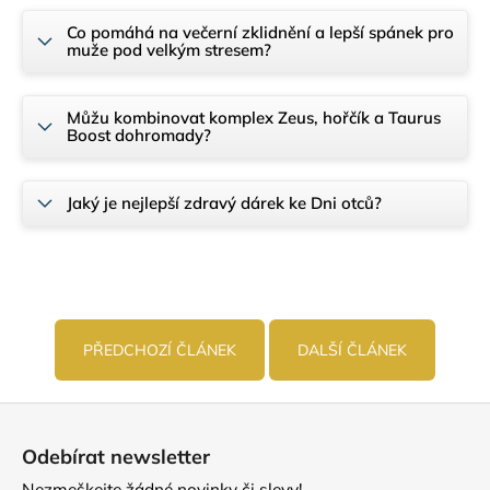
Co pomáhá na večerní zklidnění a lepší spánek pro
muže pod velkým stresem?
Můžu kombinovat komplex Zeus, hořčík a Taurus
Boost dohromady?
Jaký je nejlepší zdravý dárek ke Dni otců?
PŘEDCHOZÍ ČLÁNEK
DALŠÍ ČLÁNEK
Z
á
Odebírat newsletter
p
Nezmeškejte žádné novinky či slevy!