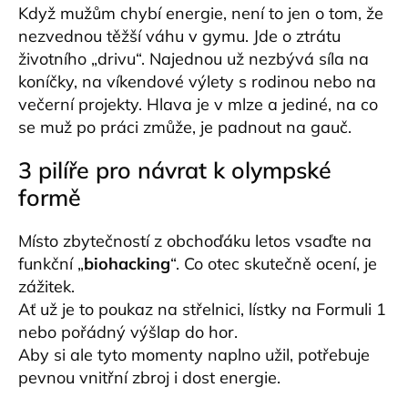
č
Když mužům chybí energie, není to jen o tom, že
u
nezvednou těžší váhu v gymu. Jde o ztrátu
j
životního „drivu“. Najednou už nezbývá síla na
e
m
koníčky, na víkendové výlety s rodinou nebo na
e
večerní projekty. Hlava je v mlze a jediné, na co
se muž po práci zmůže, je padnout na gauč.
3 pilíře pro návrat k olympské
formě
Místo zbytečností z obchoďáku letos vsaďte na
funkční „
biohacking
“. Co otec skutečně ocení, je
zážitek.
Ať už je to poukaz na střelnici, lístky na Formuli 1
nebo pořádný výšlap do hor.
Aby si ale tyto momenty naplno užil, potřebuje
pevnou vnitřní zbroj i dost energie.