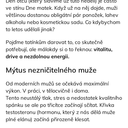
Den otců (který slavíme už tuto neděli) je často
a
ve stínu Dne matek. Když už na něj dojde, muži
j
většinou dostanou obligátní pár ponožek, lahev
í
alkoholu nebo kosmetickou sadu. Co kdybychom
t
to letos udělali jinak?
?
Pojďme tatínkům darovat to, co skutečně
potřebují, ale málokdy si o to řeknou:
vitalitu,
drive a nezdolnou energii.
HLEDAT
Mýtus nezničitelného muže
Od moderních mužů se očekává maximální
D
výkon. V práci, v tělocvičně i doma.
o
Tento neustálý tlak, stres a nedostatek kvalitního
p
spánku se ale po třicítce začínají sčítat. Křivka
o
testosteronu (hormonu, který z nás dělá muže
r
plné elánu) začíná přirozeně klesat.
u