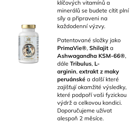
klíčových vitamínů a
minerálů se budete cítit plní
síly a připraveni na
každodenní výzvy.
Patentované složky jako
PrimaVie®
,
Shilajit
a
Ashwagandha KSM-66®
,
dále
Tribulus
,
L-
arginin
,
extrakt z maky
peruánské
a další které
zajišťují okamžité výsledky,
které podpoří vaši fyzickou
výdrž a celkovou kondici.
Doporučujeme užívat
alespoň 2 měsíce.