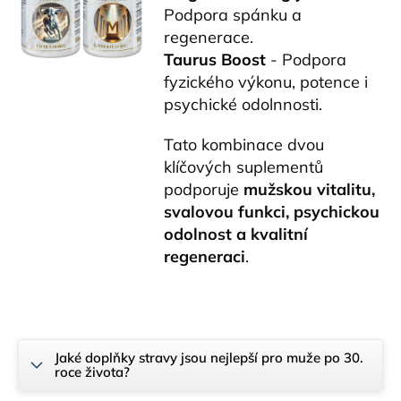
Podpora spánku a
regenerace.
Taurus Boost
- Podpora
fyzického výkonu, potence i
psychické odolnnosti.
Tato kombinace dvou
klíčových suplementů
podporuje
mužskou vitalitu,
svalovou funkci, psychickou
odolnost a kvalitní
regeneraci
.
Odeslat
Powered by chaterimo
Jaké doplňky stravy jsou nejlepší pro muže po 30.
roce života?