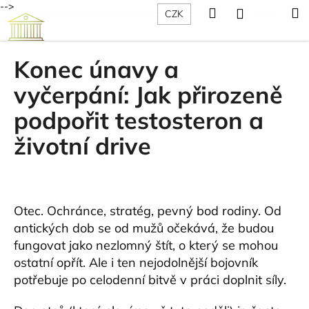
K
-->
Hledat
Nákup
M
Přihlášení
CZK
Přejít
o
Vitabot
na
Zpět
Zpět
košík
š
obsah
í
Konec únavy a
C
k
vyčerpání: Jak přirozeně
o
p
podpořit testosteron a
o
životní drive
t
ř
e
b
Otec. Ochránce, stratég, pevný bod rodiny. Od
u
antických dob se od mužů očekává, že budou
j
fungovat jako nezlomný štít, o který se mohou
e
ostatní opřít. Ale i ten nejodolnější bojovník
t
potřebuje po celodenní bitvě v práci doplnit síly.
e
n